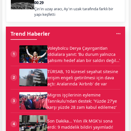
00:29
Çin'in uzay aracı, Ay'ın uzak tarafında farklı bir
yapı keşfetti
Trend Haberler
Voleybolcu Derya Çayırgan’dan
iddialara yanıt: ‘Bu durum yalnızca
1
şahsımı hedef alan bir saldırı değil…’
TÜRSAB, 10 küresel seyahat sitesine
erişim engeli getirilmesi için dava
2
açtı: Aralarında 'Airbnb' de var
Migros işçilerinin eylemine
Tanrıkulu'ndan destek: 'Yüzde 27’ye
3
karşı yüzde 28 zam kabul edilemez'
Son Dakika... Yılın ilk MGK'si sona
4
erdi: 9 maddelik bildiri yayımladı!