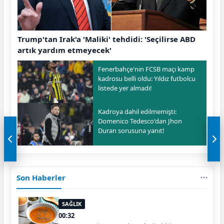
Trump'tan Irak'a 'Maliki' tehdidi: 'Seçilirse ABD
artık yardım etmeyecek'
Fenerbahçe'nin FCSB maçı kamp
kadrosu belli oldu: Yıldız futbolcu
listede yer almadı!
Kadroya dahil edilmemişti:
Domenico Tedesco'dan Jhon
Duran sorusuna yanıt!
Son Haberler
SAĞLIK
00:32