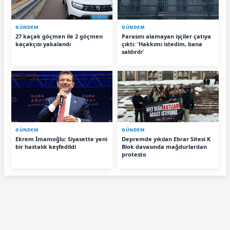
GÜNDEM
GÜNDEM
27 kaçak göçmen ile 2 göçmen
Parasını alamayan işçiler çatıya
kaçakçısı yakalandı
çıktı: 'Hakkımı istedim, bana
saldırdı'
GÜNDEM
GÜNDEM
Ekrem İmamoğlu: Siyasette yeni
Depremde yıkılan Ebrar Sitesi K
bir hastalık keşfedildi
Blok davasında mağdurlardan
protesto