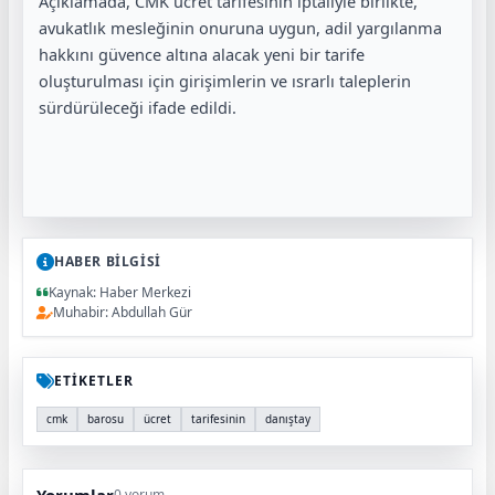
Açıklamada, CMK ücret tarifesinin iptaliyle birlikte,
avukatlık mesleğinin onuruna uygun, adil yargılanma
hakkını güvence altına alacak yeni bir tarife
oluşturulması için girişimlerin ve ısrarlı taleplerin
sürdürüleceği ifade edildi.
HABER BİLGİSİ
Kaynak: Haber Merkezi
Muhabir: Abdullah Gür
ETİKETLER
cmk
barosu
ücret
tarifesinin
danıştay
Yorumlar
0 yorum