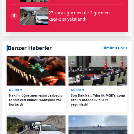
27 kaçak göçmen ile 2 göçmen
5
kaçakçısı yakalandı
Benzer Haberler
Tümünü Gör
GÜNDEM
GÜNDEM
Hakim, öğretmen eşini darbedip
Son Dakika... Yılın ilk MGK'si sona
tehdit etti iddiası: ‘Komşular zor
erdi: 9 maddelik bildiri
kurtardı’
yayımladı!