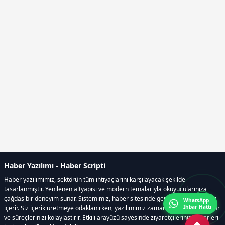
Haber Yazılımı - Haber Scripti
Haber yazılımımız, sektörün tüm ihtiyaçlarını karşılayacak şekilde
tasarlanmıştır. Yenilenen altyapısı ve modern temalarıyla okuyucularınıza
çağdaş bir deneyim sunar. Sistemimiz, haber sitesinde gerekli tüm modülleri
WhatsApp
İhbar Hattı
içerir. Siz içerik üretmeye odaklanırken, yazılımımız zamandan tasarruf sağlar
ve süreçlerinizi kolaylaştırır. Etkili arayüzü sayesinde ziyaretçileriniz haberleri