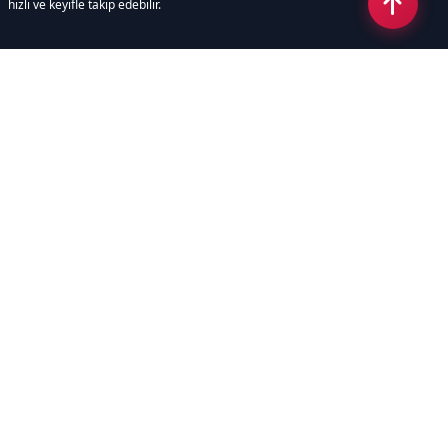
hızlı ve keyifle takip edebilir.
Kategoriler
GÜNDEM
POLİTİKA
EKONOMİ
DÜNYA
SPOR
EĞİTİM
SAĞLIK
TEKNOLOJİ
MAGAZİN
DİĞER
ASAYİŞ
YAŞAM
İNSAN
ÇEVRE
YAZARLAR
Sayfalar
ÇEREZ POLİTİKASI
GİZLİLİK POLİTİKASI
HAKKIMIZDA
KÜNYE