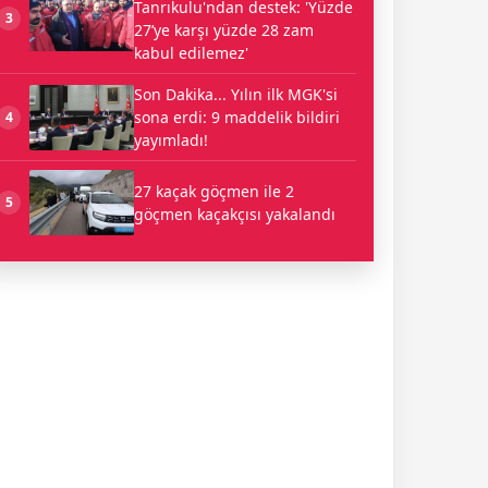
Tanrıkulu'ndan destek: 'Yüzde
3
27’ye karşı yüzde 28 zam
kabul edilemez'
Son Dakika... Yılın ilk MGK'si
sona erdi: 9 maddelik bildiri
4
yayımladı!
27 kaçak göçmen ile 2
5
göçmen kaçakçısı yakalandı