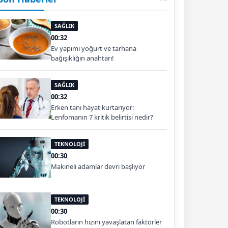
SAĞLIK
00:32
Ev yapımı yoğurt ve tarhana
bağışıklığın anahtarı!
SAĞLIK
00:32
Erken tanı hayat kurtarıyor:
Lenfomanın 7 kritik belirtisi nedir?
TEKNOLOJİ
00:30
Makineli adamlar devri başlıyor
TEKNOLOJİ
00:30
Robotların hızını yavaşlatan faktörler