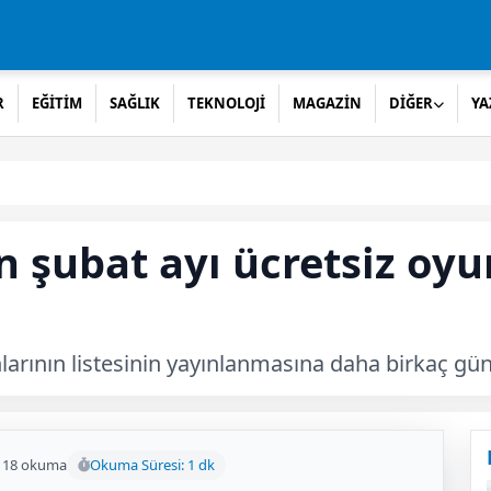
R
EĞİTİM
SAĞLIK
TEKNOLOJİ
MAGAZİN
DİĞER
YA
n şubat ayı ücretsiz oyu
arının listesinin yayınlanmasına daha birkaç gün 
118 okuma
Okuma Süresi: 1 dk