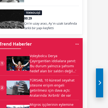
TEKNOLOJİ
00:29
Çin'in uzay aracı, Ay'ın uzak tarafında
farklı bir yapı keşfetti
Trend Haberler
Voleybolcu Derya
Çayırgan’dan iddialara yanıt:
1
‘Bu durum yalnızca şahsımı
hedef alan bir saldırı değil…’
TÜRSAB, 10 küresel seyahat
sitesine erişim engeli
2
getirilmesi için dava açtı:
Aralarında 'Airbnb' de var
Migros işçilerinin eylemine