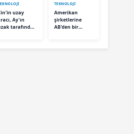
TEKNOLOJİ
TEKNOLOJİ
Çin'in uzay
Amerikan
racı, Ay'ın
şirketlerine
uzak tarafında
AB'den bir
arklı bir yapı
hamle daha! Bu
eşfetti
sefer WhatsApp
etkilenecek