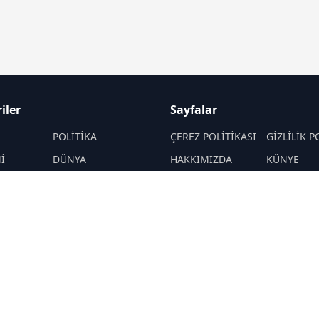
iler
Sayfalar
M
POLİTİKA
ÇEREZ POLİTİKASI
GİZLİLİK P
İ
DÜNYA
HAKKIMIZDA
KÜNYE
EĞİTİM
İletişim
TEKNOLOJİ
RSS
Sitemap
N
DİĞER
YAŞAM
ÇEVRE
R