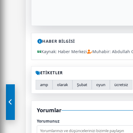
HABER BİLGİSİ
Kaynak: Haber Merkezi
Muhabir: Abdullah 
ETİKETLER
amp
olarak
Şubat
oyun
ücretsiz
Yorumlar
Yorumunuz