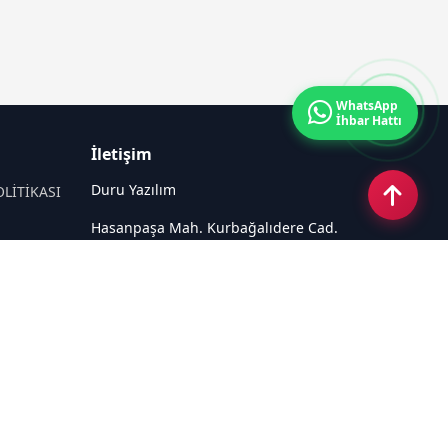
WhatsApp
İhbar Hattı
İletişim
Duru Yazılım
OLİTİKASI
Hasanpaşa Mah. Kurbağalıdere Cad.
No:61/1 D:11 Kadiköy - İSTANBUL
Email:
destek@haberpaketleri.com
Tel:
0850 302 71 73
Sosyal Medya